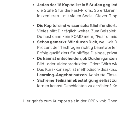
Jedes der 16 Kapitel ist in 5 Stufen geglied
die Stufe 5 für die Fast-Profis. So erkläre
inszenieren – mit vielen Social-Clever-Tipp
Die Kapitel sind wissenschaftlich fundiert
Vieles hilft Dir täglich weiter. Zum Beispiel
Du hast dann kein FOMO mehr, "Fear of miss
Schon gemerkt: Wir duzen Dich,
weil wir 
Prozent der Testfragen richtig beantworte
Erfolg qualifiziert für pfiffige Dialoge, pr
Du kannst entscheiden, ob Du den ganzen 
Bild- oder Videoproduktion. Oder: "Wirb wi
Das Kurs-Konzept ist methodisch-didaktis
Learning-Angebot nutzen
. Konkrete Einsat
Sich eine Teilnahmebestätigung selbst zu
lernen kannst Geschichten zu erzählen? K
Hier geht's zum Kursportrait in der OPEN vhb-Th