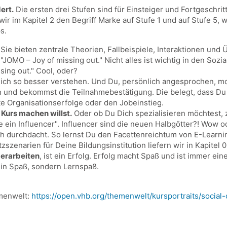
ert.
Die ersten drei Stufen sind für Einsteiger und Fortgeschrit
n wir im Kapitel 2 den Begriff Marke auf Stufe 1 und auf Stufe 5,
s.
.
Sie bieten zentrale Theorien, Fallbeispiele, Interaktionen un
: "JOMO – Joy of missing out." Nicht alles ist wichtig in den Sozi
ing out." Cool, oder?
Dich so besser verstehen. Und Du, persönlich angesprochen, mot
n und bekommst die Teilnahmebestätigung. Die belegt, dass Du 
ivate Organisationserfolge oder den Jobeinstieg.
Kurs machen willst.
Oder ob Du Dich spezialisieren möchtest, 
e ein Influencer". Influencer sind die neuen Halbgötter?! Wow 
ch durchdacht. So lernst Du den Facettenreichtum von E-Learn
zszenarien für Deine Bildungsinstitution liefern wir in Kapitel 0
 erarbeiten
, ist ein Erfolg. Erfolg macht Spaß und ist immer ein
ein Spaß, sondern Lernspaß.
emenwelt:
https://open.vhb.org/themenwelt/kursportraits/socia