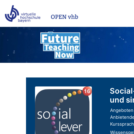
Zum Hauptinhalt
Social
und si
Angeboten 
Anbietende
Kurssprach
Wissensgeb