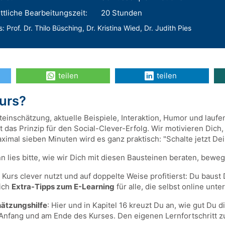
tliche Bearbeitungszeit:
20 Stunden
: Prof. Dr. Thilo Büsching, Dr. Kristina Wied, Dr. Judith Pies
teilen
teilen
Kurs?
inschätzung, aktuelle Beispiele, Interaktion, Humor und laufen
t das Prinzip für den Social-Clever-Erfolg. Wir motivieren Dic
mal sieben Minuten wird es ganz praktisch: "Schalte jetzt Dei
 lies bitte, wie wir Dich mit diesen Bausteinen beraten, beweg
 Kurs clever nutzt und auf doppelte Weise profitierst: Du baus
lich
Extra-Tipps zum E-Learning
für alle, die selbst online unte
ätzungshilfe
: Hier und in Kapitel 16 kreuzt Du an, wie gut Du 
 Anfang und am Ende des Kurses. Den eigenen Lernfortschritt 