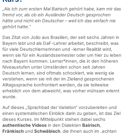
„Als ich zum ersten Mal Bairisch gehört habe, kam mir das
fremd vor, als ob ein Ausländer Deutsch gesprochen
hätte und nicht ein Deutscher – weil ich das einfach nie
gehört hatte.“
Das Zitat von João aus Brasilien, der seit sechs Jahren in
Bayern lebt und als DaF-Lehrer arbeitet, beschreibt, was
für viele Deutschlernerinnen und -lerner Realität wird,
wenn sie für ein Auslandssemester oder um hier zu leben
nach Bayern kommen. Lerner*innen, die in den höheren
Niveaustufen unter Umständen schon seit Jahren
Deutsch lernen, sind oftmals schockiert, wie wenig sie
verstehen, wenn sie mit der im Zielland gesprochenen
Alltagssprache konfrontiert werden, da sie teilweise
erheblich von dem abweicht, was vorher mühsam erlernt
wurde.
Auf dieses „Sprachbad der Variation“ vorzubereiten und
einen systematischen Einblick darin zu geben, ist das Ziel
dieses Kurses. Im Mittelpunkt stehen dabei sechs
authentische Videos
in den Dialekten
Bairisch
,
Fränkisch
und
Schwäbisch
, die Ihnen auch im „echten