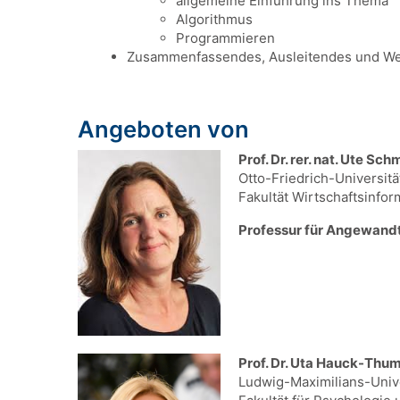
allgemeine Einführung ins Thema
Algorithmus
Programmieren
Zusammenfassendes, Ausleitendes und We
Angeboten von
Prof. Dr. rer. nat. Ute Sch
Otto-Friedrich-Universit
Fakultät Wirtschaftsinfo
Professur für Angewandt
Prof. Dr. Uta Hauck-Thu
Ludwig-Maximilians-Univ