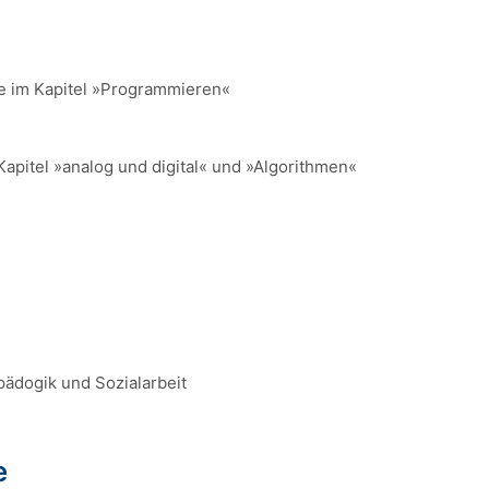
re im Kapitel »Programmieren«
Kapitel »analog und digital« und »Algorithmen«
pädogik und Sozialarbeit
e