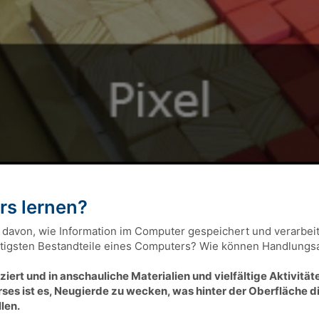
rs lernen?
 davon, wie Information im Computer gespeichert und verarbeit
chtigsten Bestandteile eines Computers? Wie können Handlungs
ert und in anschauliche Materialien und vielfältige Aktivitä
rses ist es, Neugierde zu wecken, was hinter der Oberfläche d
len.