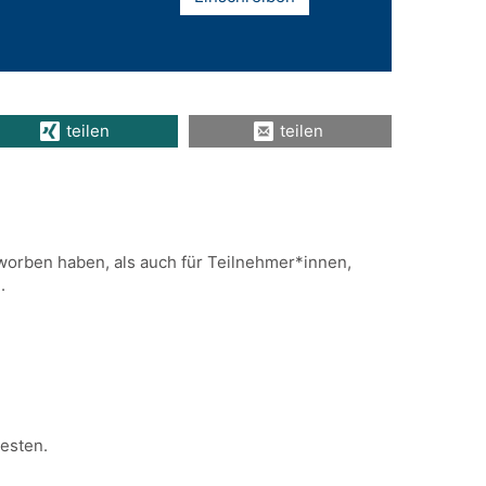
teilen
teilen
worben haben, als auch für Teilnehmer*innen,
.
esten.