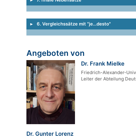
- Entdecken und Erklärung
- Übungen
- Das kann ich jetzt!
- Lernziele
6. Vergleichssätze mit "je...desto"
- Entdecken und Erklärung
- Übungen
- Das kann ich jetzt!
- Lernziele
- Entdecken und Erklärung
Angeboten von
- Übungen
- Das kann ich jetzt!
Dr. Frank Mielke
Friedrich-Alexander-Univ
Leiter der Abteilung De
Dr. Gunter Lorenz