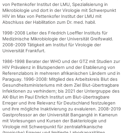
von Pettenkofer Institut der LMU, Spezialisierung in
Mikrobiologie und dort in der Virologie mit Schwerpunkt
HIV im Max von Pettenkofer Institut der LMU mit
Abschluss der Habilitation zum Dr. med. habil.
1998-2008 Leiter des Friedrich Loeffler Instituts für
Medizinische Mikrobiologie der Universität Greifswald.
2008-2009 Tätigkeit am Institut für Virologie der
Universität Frankfurt.
1986-1998 Berater der WHO und der GTZ mit Studien zur
HIV Prävalenz in Blutspendern und der Etablierung von
Referenzlabors in mehreren afrikanischen Ländern und in
Paraguay. 1996-2008: Mitglied des Arbeitskreis Blut des
Gesundheitsministeriums mit dem Ziel Blut-übertragbare
Infektionen zu verhindern; bis 2021 der Untergruppe des
AK-Blut im Paul Ehrlich Institut um Blut-übertragbare
Erreger und ihre Relevanz für Deutschland festzulegen
und ihre mögliche Inaktivierung zu evaluieren. 2008-2019
Gastprofessor an der Universität Bangangté in Kamerun
mit Vorlesungen und Kursen der Bakteriologie und
Virologie mit Schwerpunkt für zentralafrikanische
(tropische) Erreger und limitierte Laborkapazitäten.