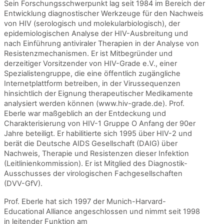
Sein Forschungsschwerpunkt lag seit 1984 im Bereich der
Entwicklung diagnostischer Werkzeuge für den Nachweis
von HIV (serologisch und molekularbiologisch), der
epidemiologischen Analyse der HIV-Ausbreitung und
nach Einführung antiviraler Therapien in der Analyse von
Resistenzmechanismen. Er ist Mitbegründer und
derzeitiger Vorsitzender von HIV-Grade e.V., einer
Spezialistengruppe, die eine öffentlich zugängliche
Internetplattform betreiben, in der Virussequenzen
hinsichtlich der Eignung therapeutischer Medikamente
analysiert werden können (www.hiv-grade.de). Prof.
Eberle war maßgeblich an der Entdeckung und
Charakterisierung von HIV-1 Gruppe O Anfang der 90er
Jahre beteiligt. Er habilitierte sich 1995 über HIV-2 und
berät die Deutsche AIDS Gesellschaft (DAIG) über
Nachweis, Therapie und Resistenzen dieser Infektion
(Leitlinienkommission). Er ist Mitglied des Diagnostik-
Ausschusses der virologischen Fachgesellschaften
(DVV-GfV).
Prof. Eberle hat sich 1997 der Munich-Harvard-
Educational Alliance angeschlossen und nimmt seit 1998
in leitender Funktion am