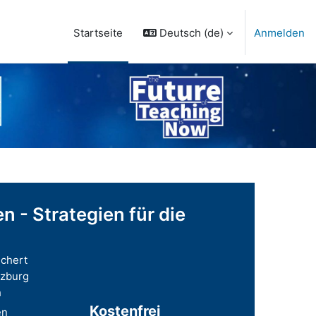
Deutsch ‎(de)‎
Anmelden
Startseite
 - Strategien für die
chert
rzburg
h
Kostenfrei
en