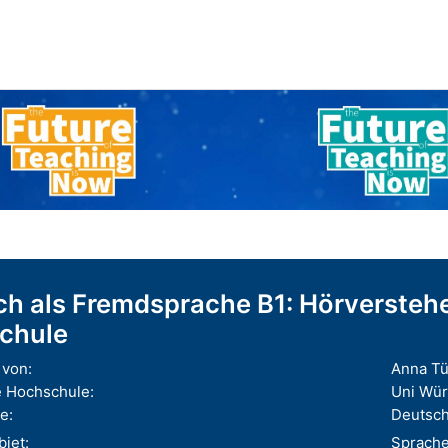
h als Fremdsprache B1: Hörverstehen
chule
von:
Anna Tü
 Hochschule:
Uni Wü
e:
Deutsc
iet:
Sprach