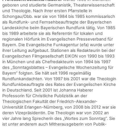
geboren und studierte Germanistik, Theaterwissenschaft
und Theologie. Nach ihrer ersten Pfarrstelle in
Schongau/Obb. war sie von 1984 bis 1985 kommissarisch
als Rundfunk- und Fernsehbeauftragte der Bayerischen
Landeskirche beim Bayerischen Rundfunk tätig. Von 1985
bis 1989 arbeitete sie als Referentin für lokalen und
regionalen Hörfunk im Evangelischen Presseverband für
Bayern. Die Evangelische Funkagentur (efa) wurde unter
ihrer Leitung aufgebaut. Stationen als Redakteurin bei der
Evangelischen Filmgesellschaft EIKON von 1990 bis 1993
in München und als Chefredakteurin von 1994 bis 1997
des „Sonntagsblattes – Evangelische Wochenzeitung für
Bayern“ folgten. Sie hält seit 1996 regelmäßig
Rundfunkandachten. Von 1997 bis 2001 war die Theologin
Rundfunkbeauftragte des Rates der Evangelischen Kirche
in Deutschland. Seit 2001 ist Johanna Haberer
Professorin für Christliche Publizistik an der
Theologischen Fakultät der Friedrich-Alexander-
Universität Erlangen-Nürnberg, von 2008 bis 2012 war sie
deren Vizepräsidentin. Die Theologin war von 2002 an
vier Jahre lang Sprecherin des „Wortes zum Sonntag“. Sie
ist unter anderem auch Mitherausgeberin von Publik-