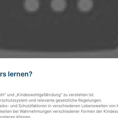
rs lernen?
hl“ und „Kindeswohlgefährdung“ zu verstehen ist.
rschutzsystem und relevante gesetzliche Regelungen.
 Risiko- und Schutzfaktoren in verschiedenen Lebenswelten von
hkeiten bei Wahrnehmungen verschiedener Formen der Kindes
formieren können.