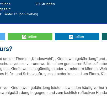
ttliche
20 Stunden
gszeit:
: TanteTati (on Pixabay)
teilen
teilen
Kurs?
nd um die Themen „Kindeswohl“, „Kindeswohlgefährdung“ und 
derschutzsystems vor und werfen einen genaueren Blick auf Le
g des Kindeswohls begünstigen oder vermindern können. Weite
 des Hilfe- und Schutzauftrages zu bedenken sind um Eltern, K
ion von Kindeswohlgefährdung leisten sowie den häufig vorhe
wohlgefährdung begegnen und zum fachlich reflexiven Handel